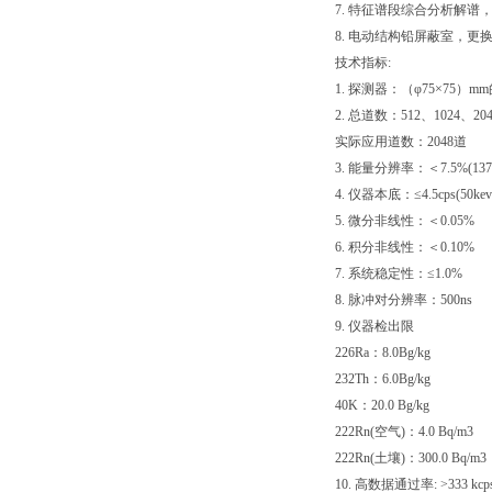
7. 特征谱段综合分析解
8. 电动结构铅屏蔽室，更
技术指标:
1. 探测器：（φ75×75）mm的
2. 总道数：512、1024、20
实际应用道数：2048道
3. 能量分辨率：＜7.5%(137
4. 仪器本底：≤4.5cps(50kev
5. 微分非线性：＜0.05%
6. 积分非线性：＜0.10%
7. 系统稳定性：≤1.0%
8. 脉冲对分辨率：500ns
9. 仪器检出限
226Ra：8.0Bg/kg
232Th：6.0Bg/kg
40K：20.0 Bg/kg
222Rn(空气)：4.0 Bq/m3
222Rn(土壤)：300.0 Bq/m3
10. 高数据通过率: >333 kcp