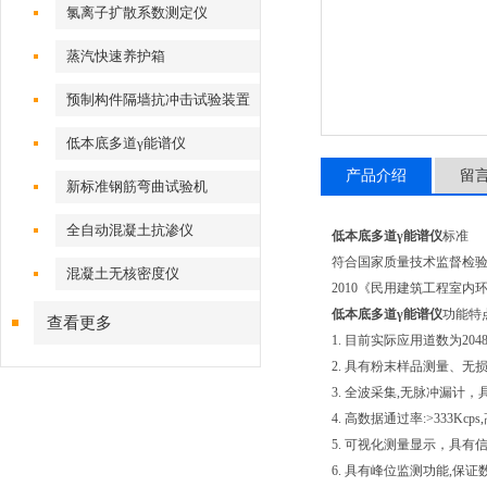
氯离子扩散系数测定仪
蒸汽快速养护箱
预制构件隔墙抗冲击试验装置
低本底多道γ能谱仪
产品介绍
留
新标准钢筋弯曲试验机
全自动混凝土抗渗仪
低本底多道γ能谱仪
标准
符合国家质量技术监督检验检疫总
混凝土无核密度仪
2010《民用建筑工程室
低本底多道γ能谱仪
功能特点
查看更多
1. 目前实际应用道数为20
2. 具有粉末样品测量、
3. 全波采集,无脉冲漏
4. 高数据通过率:>333K
5. 可视化测量显示，具
6. 具有峰位监测功能,保