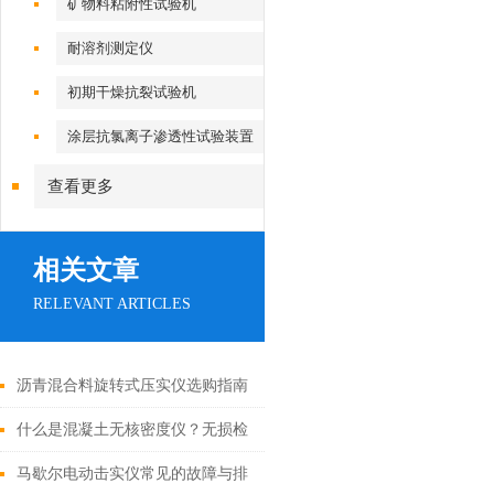
矿物料粘附性试验机
耐溶剂测定仪
初期干燥抗裂试验机
涂层抗氯离子渗透性试验装置
查看更多
相关文章
RELEVANT ARTICLES
沥青混合料旋转式压实仪选购指南
什么是混凝土无核密度仪？无损检
测技术详解
马歇尔电动击实仪常见的故障与排