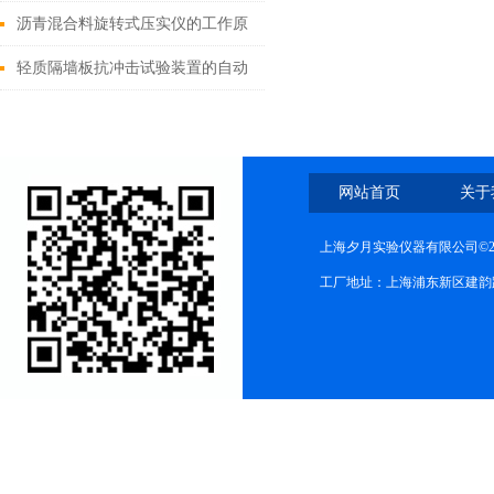
除方法
沥青混合料旋转式压实仪的工作原
理和使用
轻质隔墙板抗冲击试验装置的自动
化控制与数据采集系统优化
网站首页
关于
上海夕月实验仪器有限公司©2
工厂地址：上海浦东新区建韵路