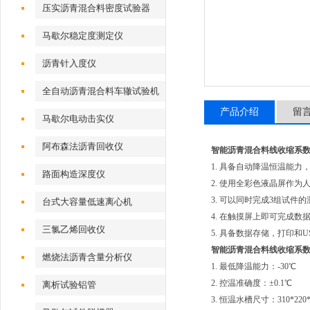
压实沥青混合料密度试验器
马歇尔稳定度测定仪
沥青针入度仪
全自动沥青混合料车辙试验机
产品介绍
留
马歇尔电动击实仪
阿布森法沥青回收仪
智能沥青混合料线收缩系
1. 具备自动降温恒温能力，
路面构造深度仪
2. 使用全彩色液晶屏作
3. 可以同时完成3组试件
台式大容量低速离心机
4. 在触摸屏上即可完成
三氯乙烯回收仪
5. 具备数据存储，打印和
智能沥青混合料线收缩系
燃烧法沥青含量分析仪
1. 最低降温能力：-30℃
2. 控温准确度：±0.1℃
离析试验铝管
3. 恒温水槽尺寸：310*220*