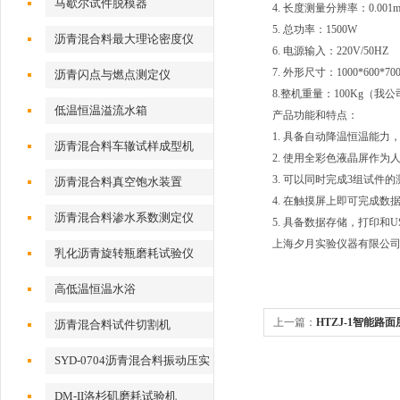
马歇尔试件脱模器
4. 长度测量分辨率：0.001
5. 总功率：1500W
沥青混合料最大理论密度仪
6. 电源输入：220V/50HZ
7. 外形尺寸：1000*600*7
沥青闪点与燃点测定仪
8.整机重量：100Kg（
低温恒温溢流水箱
产品功能和特点：
1. 具备自动降温恒温能力，
沥青混合料车辙试样成型机
2. 使用全彩色液晶屏作
3. 可以同时完成3组试件
沥青混合料真空饱水装置
4. 在触摸屏上即可完成
沥青混合料渗水系数测定仪
5. 具备数据存储，打印和
上海夕月实验仪器有限公
乳化沥青旋转瓶磨耗试验仪
高低温恒温水浴
上一篇：
HTZJ-1智能路
沥青混合料试件切割机
SYD-0704沥青混合料振动压实
成型机
DM-II洛杉矶磨耗试验机