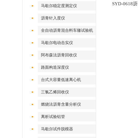
SYD-061
马歇尔稳定度测定仪
沥青针入度仪
全自动沥青混合料车辙试验机
马歇尔电动击实仪
阿布森法沥青回收仪
路面构造深度仪
台式大容量低速离心机
三氯乙烯回收仪
燃烧法沥青含量分析仪
离析试验铝管
马歇尔试件脱模器