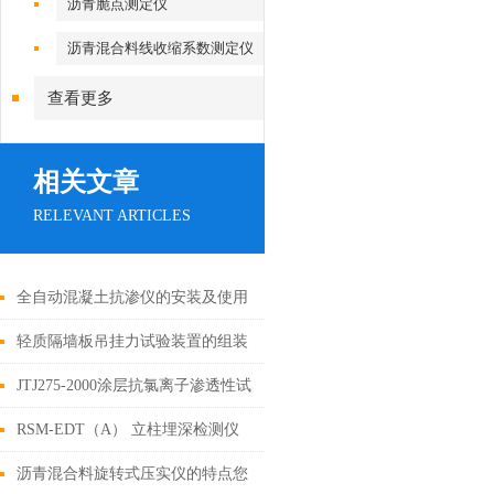
沥青脆点测定仪
沥青混合料线收缩系数测定仪
查看更多
相关文章
RELEVANT ARTICLES
全自动混凝土抗渗仪的安装及使用
轻质隔墙板吊挂力试验装置的组装
和试验
JTJ275-2000涂层抗氯离子渗透性试
验装置
RSM-EDT（A） 立柱埋深检测仪
技术参数
沥青混合料旋转式压实仪的特点您