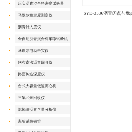
压实沥青混合料密度试验器
SYD-3536沥青闪点与
马歇尔稳定度测定仪
仪
沥青针入度仪
全自动沥青混合料车辙试验机
马歇尔电动击实仪
阿布森法沥青回收仪
路面构造深度仪
台式大容量低速离心机
三氯乙烯回收仪
燃烧法沥青含量分析仪
离析试验铝管