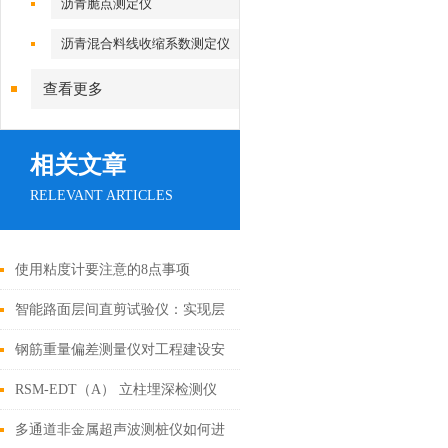
沥青脆点测定仪
沥青混合料线收缩系数测定仪
查看更多
相关文章
RELEVANT ARTICLES
使用粘度计要注意的8点事项
智能路面层间直剪试验仪：实现层
间摩擦特性快速精准测试
钢筋重量偏差测量仪对工程建设安
全的影响
RSM-EDT（A） 立柱埋深检测仪
技术参数
多通道非金属超声波测桩仪如何进