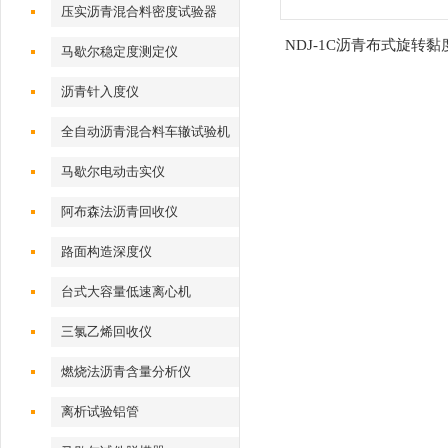
压实沥青混合料密度试验器
NDJ-1C沥青布式旋转黏
马歇尔稳定度测定仪
仪
沥青针入度仪
全自动沥青混合料车辙试验机
马歇尔电动击实仪
阿布森法沥青回收仪
路面构造深度仪
台式大容量低速离心机
三氯乙烯回收仪
燃烧法沥青含量分析仪
离析试验铝管