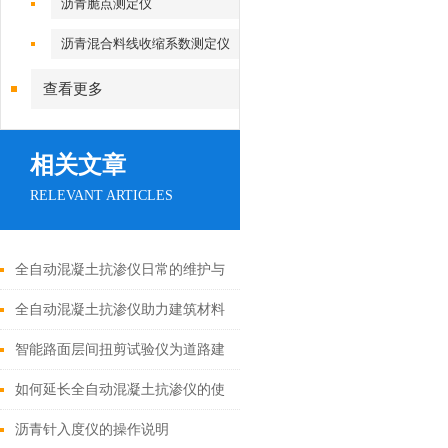
沥青脆点测定仪
沥青混合料线收缩系数测定仪
查看更多
相关文章
RELEVANT ARTICLES
全自动混凝土抗渗仪日常的维护与
保养
全自动混凝土抗渗仪助力建筑材料
质量检测
智能路面层间扭剪试验仪为道路建
设保驾护航
如何延长全自动混凝土抗渗仪的使
用寿命
沥青针入度仪的操作说明