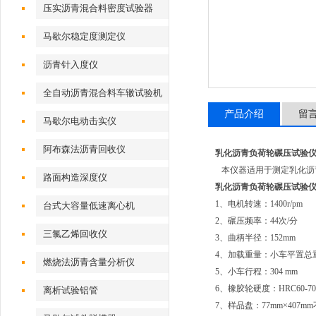
压实沥青混合料密度试验器
马歇尔稳定度测定仪
沥青针入度仪
全自动沥青混合料车辙试验机
产品介绍
留
马歇尔电动击实仪
阿布森法沥青回收仪
乳化沥青负荷轮碾压试验
本仪器适用于测定乳化沥
路面构造深度仪
乳化沥青负荷轮碾压试验
1、电机转速：1400r/pm
台式大容量低速离心机
2、碾压频率：44次/分
三氯乙烯回收仪
3、曲柄半径：152mm
4、加载重量：小车平置总重量
燃烧法沥青含量分析仪
5、小车行程：304 mm
6、橡胶轮硬度：HRC60-70
离析试验铝管
7、样品盘：77mm×407