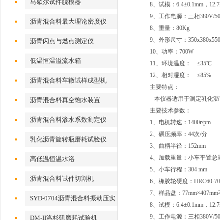
马歇尔试件脱模器
8、试模：6.4±0.1mm，12.
9、工作电源：三相380V/5
沥青混合料最大理论密度仪
8、重量：80Kg
9、外形尺寸：350x380x55
沥青闪点与燃点测定仪
10、功率：700W
低温恒温溢流水箱
11、环境温度： ≤35℃
12、相对湿度： ≤85%
沥青混合料车辙试样成型机
主要特点：
本仪器适用于测定乳化沥
沥青混合料真空饱水装置
主要技术参数：
沥青混合料渗水系数测定仪
1、电机转速：1400r/pm
2、碾压频率：44次/分
乳化沥青旋转瓶磨耗试验仪
3、曲柄半径：152mm
4、加载重量：小车平置总重量
高低温恒温水浴
5、小车行程：304 mm
沥青混合料试件切割机
6、橡胶轮硬度：HRC60-70
7、样品盘：77mm×407
SYD-0704沥青混合料振动压实
8、试模：6.4±0.1mm，12.
成型机
9、工作电源：三相380V/5
DM-II洛杉矶磨耗试验机