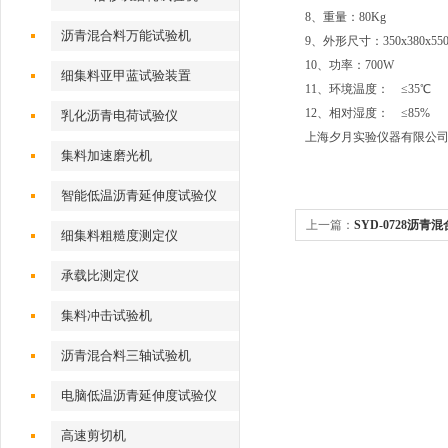
8、重量：80Kg
沥青混合料万能试验机
9、外形尺寸：350x380x55
10、功率：700W
细集料亚甲蓝试验装置
11、环境温度： ≤35℃
12、相对湿度： ≤85%
乳化沥青电荷试验仪
上海夕月实验仪器有限公
集料加速磨光机
智能低温沥青延伸度试验仪
上一篇：
SYD-0728沥
细集料粗糙度测定仪
承载比测定仪
集料冲击试验机
沥青混合料三轴试验机
电脑低温沥青延伸度试验仪
高速剪切机