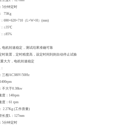
长度L：127mm
：5分钟定时
 75Kg
690×620×710（L×W×H）(mm)
：≤35℃
：≤85%
，电机转速稳定，测试结果准确可靠
定时装置，定时精度高，设定时间到则自动停止试验
稳重大方，电机转速稳定
数：
相AC380V/50Hz
400rpm
不大于0.38kw
度：140rpm
度：61 rpm
2.27Kg (工作质量)
长度L：127mm
：5分钟定时