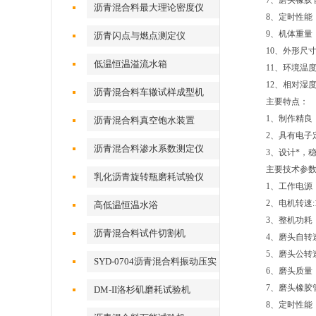
7、磨头橡胶管
沥青混合料最大理论密度仪
8、定时性能
9、机体重量：
沥青闪点与燃点测定仪
10、外形尺寸：
低温恒温溢流水箱
11、环境温度
12、相对湿度
沥青混合料车辙试样成型机
主要特点：
1、制作精良
沥青混合料真空饱水装置
2、具有电子
沥青混合料渗水系数测定仪
3、设计*，
主要技术参
乳化沥青旋转瓶磨耗试验仪
1、工作电源：三
2、电机转速:1
高低温恒温水浴
3、整机功耗：
沥青混合料试件切割机
4、磨头自转速
5、磨头公转速
SYD-0704沥青混合料振动压实
6、磨头质量： 
成型机
7、磨头橡胶管
DM-II洛杉矶磨耗试验机
8、定时性能