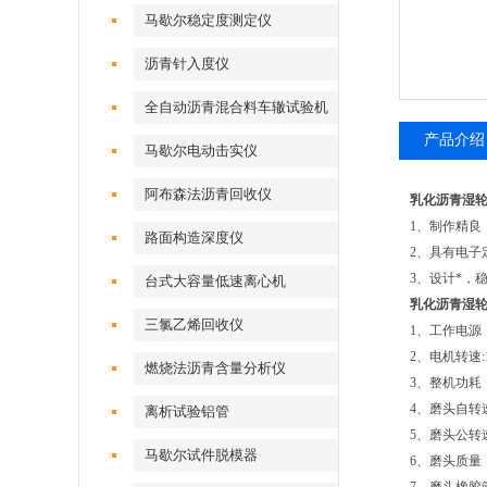
马歇尔稳定度测定仪
沥青针入度仪
全自动沥青混合料车辙试验机
产品介绍
马歇尔电动击实仪
阿布森法沥青回收仪
乳化沥青湿
1、制作精良
路面构造深度仪
2、具有电子
3、设计*，
台式大容量低速离心机
乳化沥青湿
三氯乙烯回收仪
1、工作电源：三
2、电机转速:1
燃烧法沥青含量分析仪
3、整机功耗：
4、磨头自转速
离析试验铝管
5、磨头公转速
马歇尔试件脱模器
6、磨头质量： 