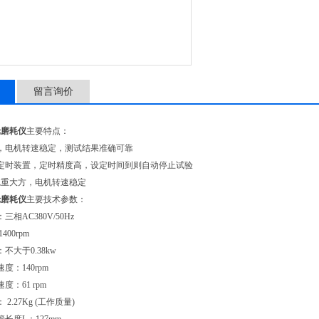
留言询价
轮磨耗仪
主要特点：
，电机转速稳定，测试结果准确可靠
定时装置，定时精度高，设定时间到则自动停止试验
稳重大方，电机转速稳定
轮磨耗仪
主要技术参数：
相AC380V/50Hz
400rpm
不大于0.38kw
度：140rpm
度：61 rpm
2.27Kg (工作质量)