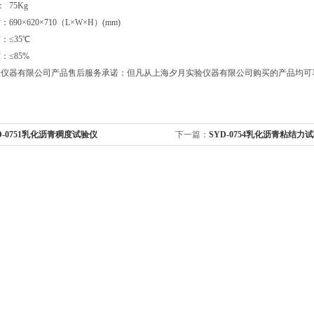
 75Kg
690×620×710（L×W×H）(mm)
：≤35℃
：≤85%
验仪器有限公司产品售后服务承诺：但凡从上海夕月实验仪器有限公司购买的产品均可
D-0751乳化沥青稠度试验仪
下一篇：
SYD-0754乳化沥青粘结力