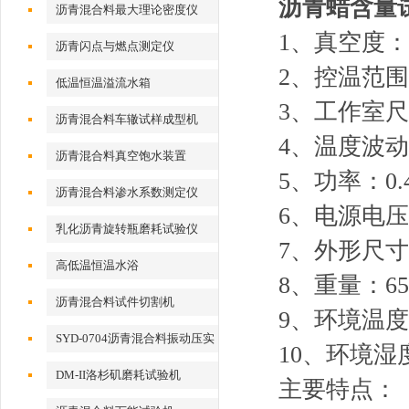
沥青蜡含量
沥青混合料最大理论密度仪
1、真空度：<
沥青闪点与燃点测定仪
2、控温范围：
低温恒温溢流水箱
3、工作室尺寸
沥青混合料车辙试样成型机
4、温度波动
沥青混合料真空饱水装置
5、功率：0.
沥青混合料渗水系数测定仪
6、电源电压：
乳化沥青旋转瓶磨耗试验仪
7、外形尺寸：5
高低温恒温水浴
8、重量：65
沥青混合料试件切割机
9、环境温度
SYD-0704沥青混合料振动压实
10、环境湿
成型机
DM-II洛杉矶磨耗试验机
主要特点：