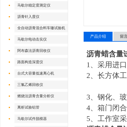
马歇尔稳定度测定仪
沥青针入度仪
全自动沥青混合料车辙试验机
产品介绍
留
马歇尔电动击实仪
阿布森法沥青回收仪
沥青蜡含量
路面构造深度仪
1、采用进
台式大容量低速离心机
2、长方
三氯乙烯回收仪
3、钢化、
燃烧法沥青含量分析仪
4、箱门闭
离析试验铝管
5、工作室
马歇尔试件脱模器