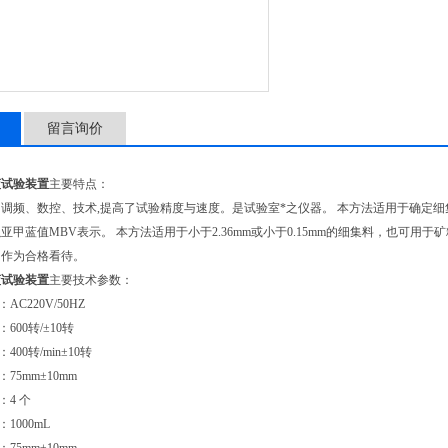
留言询价
蓝试验装置
主要特点：
频、数控、技术,提高了试验精度与速度。是试验室*之仪器。 本方法适用于确定
亚甲蓝值MBV表示。 本方法适用于小于2.36mm或小于0.15mm的细集料，也可用于矿
即作为合格看待。
蓝试验装置
主要技术参数：
电压：AC220V/50HZ
转速：600转/±10转
：400转/min±10转
75mm±10mm
叶轮个数：4 个
1000mL