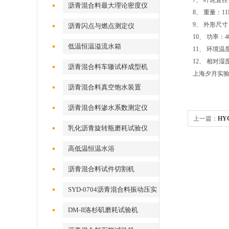
7、 叶轮直径：
沥青混合料最大理论密度仪
8、 重量：11
9、 外形尺寸：4
沥青闪点与燃点测定仪
10、 功率：4
低温恒温溢流水箱
11、 环境温
12、 相对湿
沥青混合料车辙试样成型机
上海夕月实
沥青混合料真空饱水装置
沥青混合料渗水系数测定仪
上一篇：
HY
乳化沥青旋转瓶磨耗试验仪
高低温恒温水浴
沥青混合料试件切割机
SYD-0704沥青混合料振动压实
成型机
DM-II洛杉矶磨耗试验机