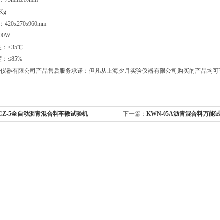
75mm±10mm
Kg
20x270x960mm
00W
度：≤35℃
度：≤85%
验仪器有限公司产品售后服务承诺：但凡从上海夕月实验仪器有限公司购买的产品均可
CZ-5全自动沥青混合料车辙试验机
下一篇：
KWN-05A沥青混合料万能