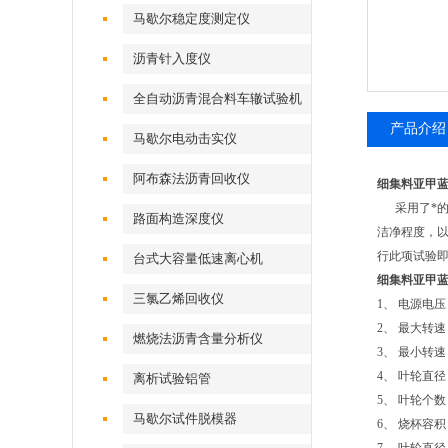
马歇尔稳定度测定仪
沥青针入度仪
全自动沥青混合料车辙试验机
产品介绍
马歇尔电动击实仪
阿布森法沥青回收仪
细集料亚甲
采用了*的调
路面构造深度仪
洁净程度，以
行此项试验
台式大容量低速离心机
细集料亚甲
三氯乙烯回收仪
1、 电源
2、 最大
燃烧法沥青含量分析仪
3、 最小转速
4、 叶轮直径：
离析试验铝管
5、 
马歇尔试件脱模器
6、 烧杯容积：