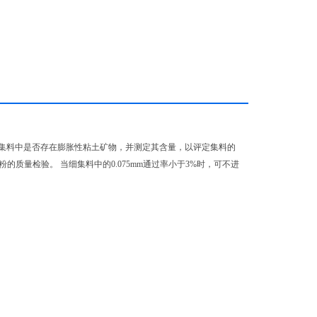
细集料中是否存在膨胀性粘土矿物，并测定其含量，以评定集料的
粉的质量检验。 当细集料中的0.075mm通过率小于3%时，可不进