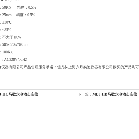
±0.2）mm
50KN 精度：0.5%
25mm 精度：0.5%
≤30℃
≤85%
：不大于1KW
05x658x763mm
100Kg
AC220V/50HZ
验仪器有限公司产品售后服务承诺：但凡从上海夕月实验仪器有限公司购买的产品均可
J-IIC马歇尔电动击实仪
下一篇：
MDJ-IIB马歇尔电动击实仪