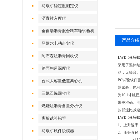
马歇尔稳定度测定仪
沥青针入度仪
全自动沥青混合料车辙试验机
产品介绍
马歇尔电动击实仪
阿布森法沥青回收仪
LWD-5A
采用了整体
路面构造深度仪
动，无噪音。
PC试验软件
台式大容量低速离心机
器试验，也
三氯乙烯回收仪
为10.1寸
果更准确。同
燃烧法沥青含量分析仪
的低速比减速
LWD-5A
离析试验铝管
1、上升速率：（
马歇尔试件脱模器
2、压头直径：（