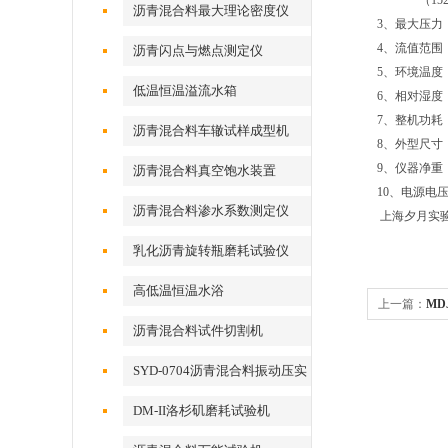
（152.4
沥青混合料最大理论密度仪
3、最大压力：
4、流值范围：
沥青闪点与燃点测定仪
5、环境温度：
低温恒温溢流水箱
6、相对湿度：
7、整机功耗
沥青混合料车辙试样成型机
8、外型尺寸：5
9、仪器净重：
沥青混合料真空饱水装置
10、电源电压：
沥青混合料渗水系数测定仪
上海夕月实
乳化沥青旋转瓶磨耗试验仪
高低温恒温水浴
上一篇：
MD
沥青混合料试件切割机
SYD-0704沥青混合料振动压实
成型机
DM-II洛杉矶磨耗试验机