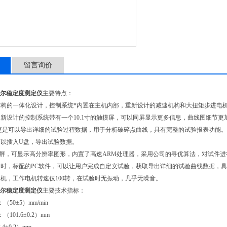
留言询价
马歇尔稳定度测定仪
主要特点：
结构的一体化设计，控制系统*内置在主机内部，重新设计的减速机构和大扭矩步进电
新设计的控制系统带有一个10.1寸的触摸屏，可以同屏显示更多信息，曲线图细节
更是可以导出详细的试验过程数据，用于分析破碎点曲线，具有完整的试验报表功能。带
可以插入U盘，导出试验数据。
触摸屏，可显示高分辨率图形，内置了高速ARM处理器，采用公司的寻优算法，对试件
时，标配的PC软件，可以让用户完成自定义试验，获取导出详细的试验曲线数据，具
机，工作电机转速仅100转，在试验时无振动，几乎无噪音。
马歇尔稳定度测定仪
主要技术指标：
50±5）mm/min
101.6±0.2）mm