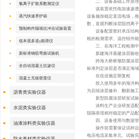
二、设备基础工作原理
氯离子扩散系数测定仪
该装置依托电加速渗透检
蒸汽快速养护箱
设备施加稳定直流电场，推
数，直观判断涂层阻挡离子
预制构件隔墙抗冲击试验装置
设备配置密封承压结构，
检的检测需求。温控组件能
低本底多道γ能谱仪
三、在海洋工程检测中
新标准钢筋弯曲试验机
新建海洋基建涂层验收
跨海大桥桥墩防腐涂层、
全自动混凝土抗渗仪
标准判定涂层是否满足海域
在役设施定期复检
混凝土无核密度仪
投入使用多年的海洋构筑
为后续涂层修补、翻新施工
沥青类实验仪器
新型防腐涂层研发试验
涂料生产企业研发适配高
水泥类实验仪器
阻隔表现相对稳定的产品配
四、设备使用与数据管
油漆涂料类实验仪器
操作前需要保证试样边缘
电压电流采集单元。试验完
防水卷材类实验仪器