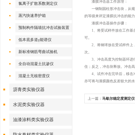
漆膜冲击器工作原理：
氯离子扩散系数测定仪
一钢制园柱形冲击块，从规定
蒸汽快速养护箱
的等级来评定漆膜抗冲击的能力
漆膜冲击器操作步骤：
预制构件隔墙抗冲击试验装置
1、将受试样件放在工作基台
可。
低本底多道γ能谱仪
2、将钢球放在受试样件上，
新标准钢筋弯曲试验机
次。
3、冲击高度为控制器环进行
全自动混凝土抗渗仪
住；反之，冲击块释放。冲击高
4、试件冲击完毕后，移击冲
混凝土无核密度仪
亦可将与漆膜颜色反差较大的水
沥青类实验仪器
上一篇：
马歇尔稳定度测定仪
水泥类实验仪器
油漆涂料类实验仪器
防水卷材类实验仪器