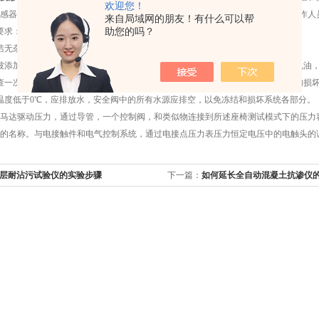
欢迎您！
感器在压力显示器上显示，并能根据设定程序自动增压，自动完成测试，减轻工作人
来自局域网的朋友！有什么可以帮
助您的吗？
：环境温度为5℃-45℃，相对温度为80%，长期不工作在腐蚀性气体的环境中。
洁无杂质
加到所述油在工厂，后每六个月后打开盖并覆盖功率，以取代20号或第30号机油，
一次动力箱底部是否有水（换油时可同时检查），确定泵的密封圈是否损坏，如损
度低于0℃，应排放水，安全阀中的所有水源应排空，以免冻结和损坏系统各部分。
达驱动压力，通过导管，一个控制阀，和类似物连接到所述座椅测试模式下的压力容
的名称。与电接触件和电气控制系统，通过电接点压力表压力恒定电压中的电触头的调节
层耐沾污试验仪的实验步骤
下一篇：
如何延长全自动混凝土抗渗仪