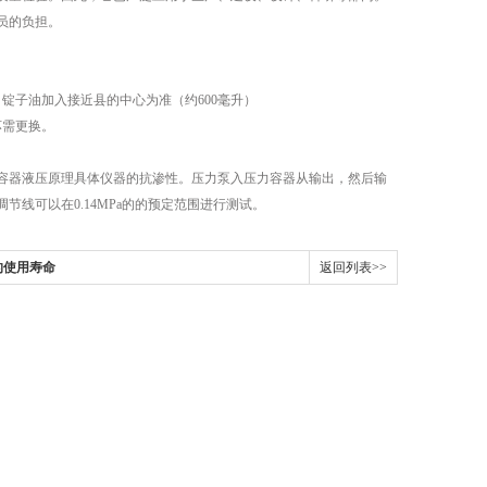
员的负担。
锭子油加入接近县的中心为准（约600毫升）
坏需更换。
器液压原理具体仪器的抗渗性。压力泵入压力容器从输出，然后输
线可以在0.14MPa的的预定范围进行测试。
的使用寿命
返回列表>>