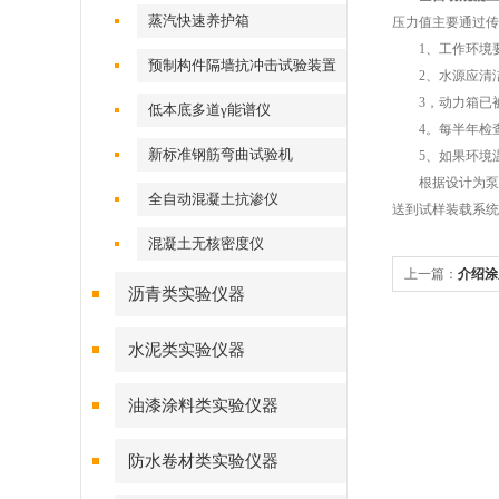
蒸汽快速养护箱
压力值主要通过传
1、工作环境要求
预制构件隔墙抗冲击试验装置
2、水源应清
3，动力箱已被添
低本底多道γ能谱仪
4。每半年检查
新标准钢筋弯曲试验机
5、如果环境温
根据设计为泵马
全自动混凝土抗渗仪
送到试样装载系统
混凝土无核密度仪
上一篇：
介绍涂
沥青类实验仪器
水泥类实验仪器
油漆涂料类实验仪器
防水卷材类实验仪器