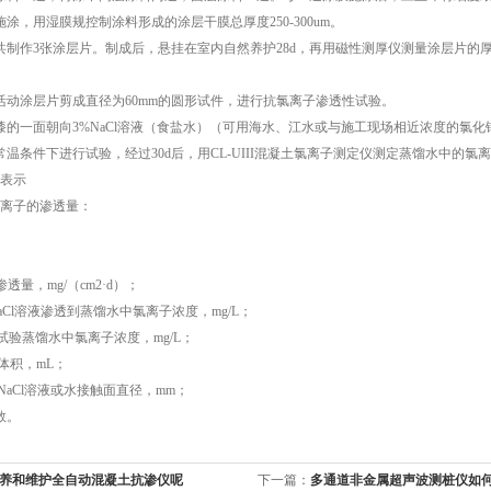
，用湿膜规控制涂料形成的涂层干膜总厚度250-300um。
作3张涂层片。制成后，悬挂在室内自然养护28d，再用磁性测厚仪测量涂层片的
涂层片剪成直径为60mm的圆形试件，进行抗氯离子渗透性试验。
一面朝向3%NaCl溶液（食盐水）（可用海水、江水或与施工现场相近浓度的氯化
条件下进行试验，经过30d后，用CL-UIII混凝土氯离子测定仪测定蒸馏水中的氯
表示
离子的渗透量：
，mg/（cm2·d）；
Cl溶液渗透到蒸馏水中氯离子浓度，mg/L；
蒸馏水中氯离子浓度，mg/L；
积，mL；
Cl溶液或水接触面直径，mm；
数。
养和维护全自动混凝土抗渗仪呢
下一篇：
多通道非金属超声波测桩仪如