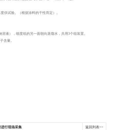
厚度供试验。（根据涂料的干性而定）。
钠溶液），细度纸的另一面朝向蒸馏水，共用3个组装置。
离子含量。
何进行现场采集
返回列表>>