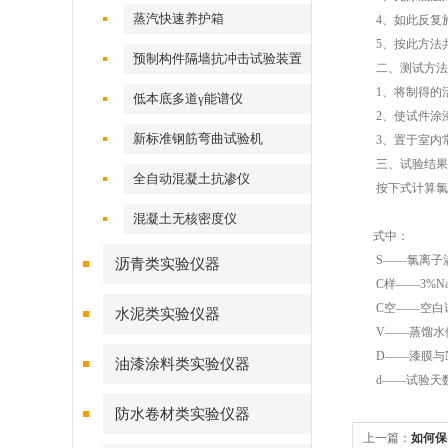
蒸汽快速养护箱
4、如此反复施涂
5、按此方法共制
预制构件隔墙抗冲击试验装置
二、测试方法
1、将制得的活动
低本底多道γ能谱仪
2、使试件涂漆的
新标准钢筋弯曲试验机
3、置于室内常温
三、试验结果
全自动混凝土抗渗仪
按下式计算氯
混凝土无核密度仪
式中：
S——氯离子渗透量
沥青类实验仪器
C样——3%Na
C空——空白试验
水泥类实验仪器
V——蒸馏水体
D——漆膜与Na
油漆涂料类实验仪器
d——试验天
防水卷材类实验仪器
上一篇：
如何保