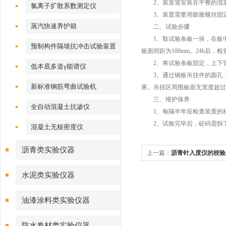
2、装置需安装在平整的混凝
氯离子扩散系数测定仪
3、装置需要用膨胀螺丝固定
蒸汽快速养护箱
二、试验步骤
1、取试验条板一块，在板中高2
预制构件隔墙抗冲击试验装置
板面间距为100mm。24h后
2、将试验条板固定，上下管间距
低本底多道γ能谱仪
3、通过钢板吊挂件的圆孔，分二
新标准钢筋弯曲试验机
果。吊挂区周围板面无宽度超过0
三、维护保养
全自动混凝土抗渗仪
1、每隔半年应检查装置的稳
2、试验完毕后，砝码需拆下
混凝土无核密度仪
沥青类实验仪器
上一篇：
沥青针入度仪的校验
水泥类实验仪器
油漆涂料类实验仪器
防水卷材类实验仪器