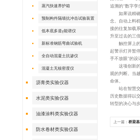
蒸汽快速养护箱
追溯的“数字孪
如果说精确是
预制构件隔墙抗冲击试验装置
念。自动上料
接的往复加载系
低本底多道γ能谱仪
升至过去的三
新标准钢筋弯曲试验机
触控屏上的三
起警示灯并暂
全自动混凝土抗渗仪
手不放眼”的
这项创新的价
混凝土无核密度仪
观的判断。当
命体。
沥青类实验仪器
站在智慧交通
历史数据得以
水泥类实验仪器
转型的决心与
油漆涂料类实验仪器
上一篇：
桥梁基
防水卷材类实验仪器
测桩仪实战指南