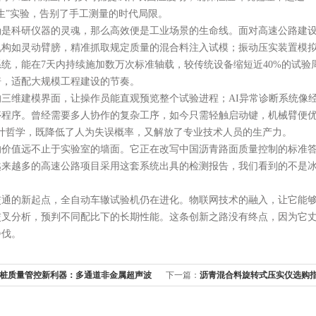
生”实验，告别了手工测量的时代局限。
科研仪器的灵魂，那么高效便是工业场景的生命线。面对高速公路建设
机构如灵动臂膀，精准抓取规定质量的混合料注入试模；振动压实装置模拟
统，能在7天内持续施加数万次标准轴载，较传统设备缩短近40%的试验
倍，适配大规模工程建设的节奏。
维建模界面，让操作员能直观预览整个试验进程；AI异常诊断系统像经
停程序。曾经需要多人协作的复杂工序，如今只需轻触启动键，机械臂便优
设计哲学，既降低了人为失误概率，又解放了专业技术人员的生产力。
值远不止于实验室的墙面。它正在改写中国沥青路面质量控制的标准答
越来越多的高速公路项目采用这套系统出具的检测报告，我们看到的不是
的新起点，全自动车辙试验机仍在进化。物联网技术的融入，让它能够
交叉分析，预判不同配比下的长期性能。这条创新之路没有终点，因为它
步伐。
桩质量管控新利器：多通道非金属超声波
下一篇：
沥青混合料旋转式压实仪选购