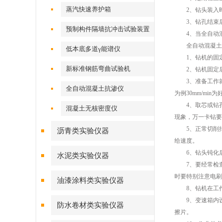
蒸汽快速养护箱
2、钻头装入时
3、钻孔结束后
预制构件隔墙抗冲击试验装置
4、当全自动混
全自动混凝土抗
低本底多道γ能谱仪
1、钻机的固定：
新标准钢筋弯曲试验机
2、钻机固定后，
3、准备工作就
全自动混凝土抗渗仪
为例30mm/min为
4、取芯或钻孔
混凝土无核密度仪
现象，万一卡钻要
5、正常切削排
沥青类实验仪器
给速度。
6、钻头钝化后
水泥类实验仪器
7、要经常检查
时要特别注意电刷
油漆涂料类实验仪器
8、钻机在工作
9、变速箱内设
防水卷材类实验仪器
擦片。