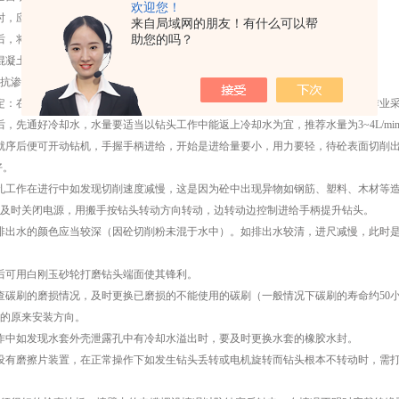
欢迎您！
，应在两螺纹处加入锂基润滑脂。
来自局域网的朋友！有什么可以帮
助您的吗？
，将钻机各部分擦洗干净，并在立柱及齿条上加润滑油。
凝土抗渗仪使用每隔半年换减速箱内的锂基润滑脂。
渗仪的正确操作方法是：
在低于3.5m高处作业，可以采用支架顶杆部分，固定钻机。在超过3.5m高处作业
先通好冷却水，水量要适当以钻头工作中能返上冷却水为宜，推荐水量为3~4L/mi
序后便可开动钻机，手握手柄进给，开始是进给量要小，用力要轻，待砼表面切削出
好。
工作在进行中如发现切削速度减慢，这是因为砼中出现异物如钢筋、塑料、木材等造
及时关闭电源，用搬手按钻头转动方向转动，边转动边控制进给手柄提升钻头。
出水的颜色应当较深（因砼切削粉未混于水中）。如排出水较清，进尺减慢，此时是
可用白刚玉砂轮打磨钻头端面使其锋利。
碳刷的磨损情况，及时更换已磨损的不能使用的碳刷（一般情况下碳刷的寿命约50小
的原来安装方向。
中如发现水套外壳泄露孔中有冷却水溢出时，要及时更换水套的橡胶水封。
有磨擦片装置，在正常操作下如发生钻头丢转或电机旋转而钻头根本不转动时，需打