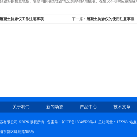
须很好的检查地板、墙壁内的电缆埋设情况以防钻穿后触电。在情况不明时应戴
混凝土抗渗仪工作注意事项
下一篇：
混凝土抗渗仪的使用注意事项
关于我们
新闻动态
产品中心
技术文章
有限公司 ©2026 版权所有 备案号：
沪ICP备18046520号-1
总访问量：172268
站点
浦东新区建韵路568号