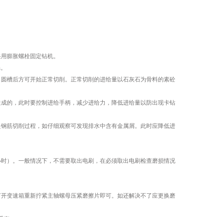
采用膨胀螺栓固定钻机。
n。
圆槽后方可开始正常切削。正常切削的进给量以石灰石为骨料的素砼
成的，此时要控制进给手柄，减少进给力，降低进给量以防出现卡钻
钢筋切削过程，如仔细观察可发现排水中含有金属屑。此时应降低进
时）。一般情况下，不需要取出电刷，在必须取出电刷检查磨损情况
开变速箱重新拧紧主轴螺母压紧磨擦片即可。如还解决不了应更换磨