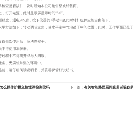
检查是否缺件，及时通知本公司销售部或销售商。
打开电源，此时显示屏显示时间“5.0”。
度，通电20S后，按下仪器的<手动>键,此时针杆组件应能自由落下。
平方法如下：转动调节支角，使水平泡中气泡处于中间位置，此时，工作平面已处
仪每次使用后，应洗净擦干。
不得使用本仪器。
过程中不得离开或与人闲谈。
尘、无腐蚀常温的环境中。
前，请仔细阅读说明书，并妥善保管好说明书。
怎么操作护栏立柱埋深检测仪吗
下一篇：
有关智能路面层间直剪试验仪