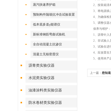
蒸汽快速养护箱
2、按装箱清单
3、将电源插上，
预制构件隔墙抗冲击试验装置
4、为确保检测精
5、调整仪器水
低本底多道γ能谱仪
保养与维护：
新标准钢筋弯曲试验机
1、沥青针入度
2、非试验人员
全自动混凝土抗渗仪
3、试验在进行
4、应放置在无
混凝土无核密度仪
5、使用本产品
沥青类实验仪器
上一篇：
您知道
水泥类实验仪器
油漆涂料类实验仪器
防水卷材类实验仪器