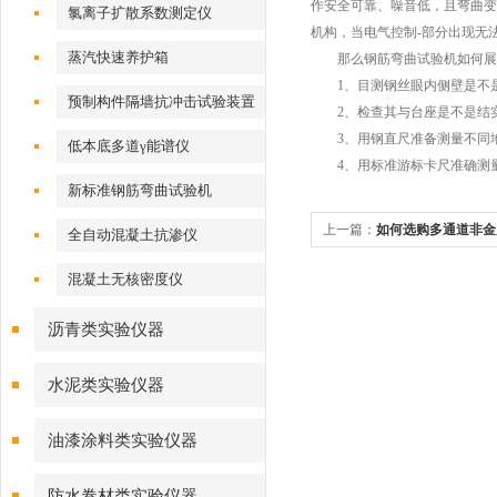
作安全可靠、噪音低，且弯曲变
氯离子扩散系数测定仪
机构，当电气控制-部分出现无
蒸汽快速养护箱
那么钢筋弯曲试验机如何展
1、目测钢丝眼内侧壁是不是
预制构件隔墙抗冲击试验装置
2、检查其与台座是不是结实
3、用钢直尺准备测量不同地
低本底多道γ能谱仪
4、用标准游标卡尺准确测量
新标准钢筋弯曲试验机
上一篇：
如何选购多通道非金
全自动混凝土抗渗仪
混凝土无核密度仪
沥青类实验仪器
水泥类实验仪器
油漆涂料类实验仪器
防水卷材类实验仪器